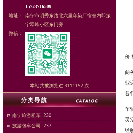
15723716509
地址：
南宁市明秀东路北六里印染厂宿舍内即振
宁翠峰小区东门旁
微信：
价
商
业
本站共被浏览过 3111152 次
各
车
南宁旅游租车
230
灵
旅游包车公司
237
经