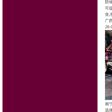
防
可提
坐,
广
26-
南
选