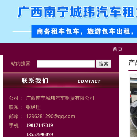
首页
产
站内搜索：
公司：
广西南宁城玮汽车租赁有限公司
联系：
张经理
邮箱：
1296281290@qq.com
手机：
19017147319
13557996079