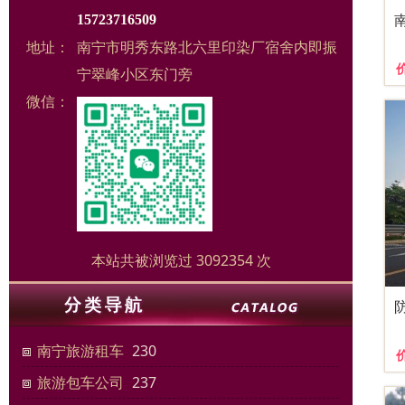
15723716509
地址：
南宁市明秀东路北六里印染厂宿舍内即振
宁翠峰小区东门旁
微信：
本站共被浏览过 3092354 次
南宁旅游租车
230
旅游包车公司
237