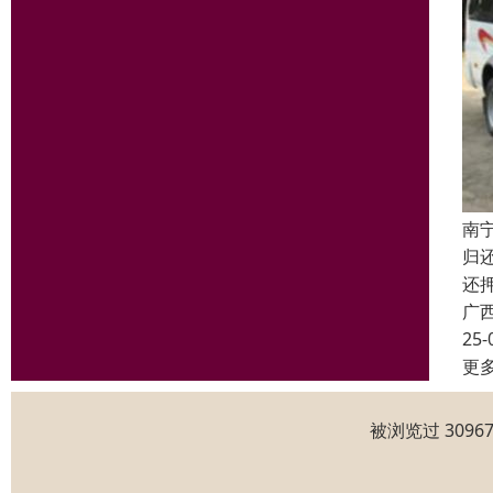
南
归
还
广
25-
更
被浏览过 309