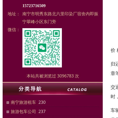
15723716509
地址：
南宁市明秀东路北六里印染厂宿舍内即振
宁翠峰小区东门旁
微信：
价
归
章
本站共被浏览过 3096783 次
交
时
南宁旅游租车
230
车
旅游包车公司
237