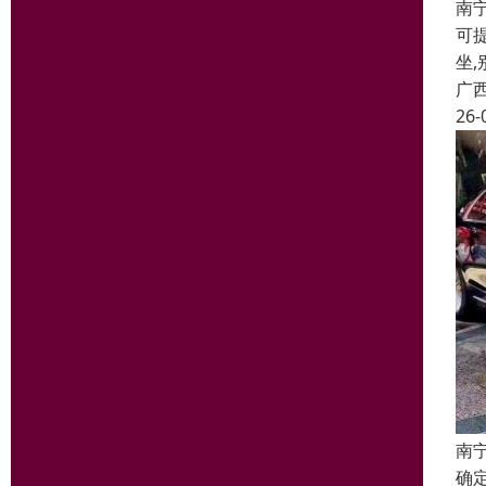
南
可提
坐,
广
26-
南
确