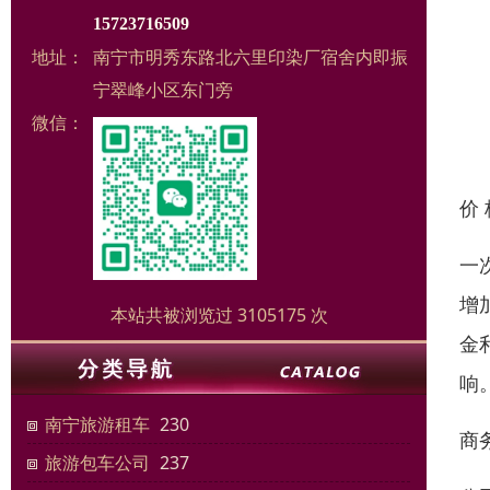
15723716509
地址：
南宁市明秀东路北六里印染厂宿舍内即振
宁翠峰小区东门旁
微信：
价
一
增
本站共被浏览过 3105175 次
金
响
南宁旅游租车
230
商
旅游包车公司
237