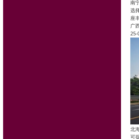
南
选
座丰
广
25-
北
可提