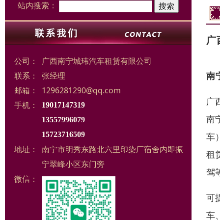
站内搜索：
广
公司：
广西南宁城玮汽车租赁有限公司
南
联系：
张经理
邮箱：
1296281290@qq.com
广
手机：
19017147319
南
13557996079
15723716509
车
地址：
南宁市明秀东路北六里印染厂宿舍内即振
租
宁翠峰小区东门旁
驾
微信：
可
车