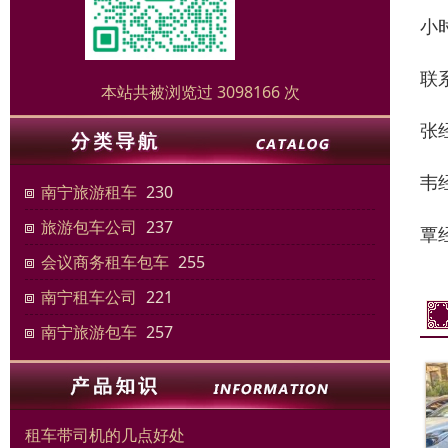
小
联
本站共被浏览过 3098166 次
张经
韦经
南宁旅游租车
230
旅游包车公司
237
覃经
会议商务租车包车
255
南宁租车公司
221
南宁旅游包车
257
租车带司机的几点好处