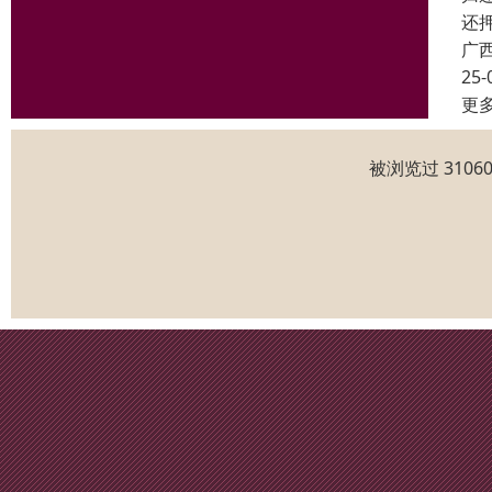
还
广
25-
更
被浏览过 310