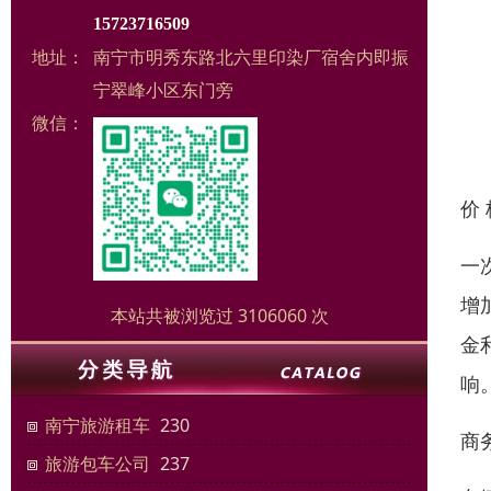
15723716509
地址：
南宁市明秀东路北六里印染厂宿舍内即振
宁翠峰小区东门旁
微信：
价
一
增
本站共被浏览过 3106060 次
金
响
南宁旅游租车
230
商
旅游包车公司
237