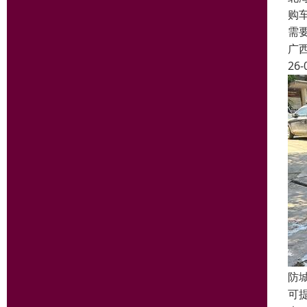
购
需
广
26-
防
可提