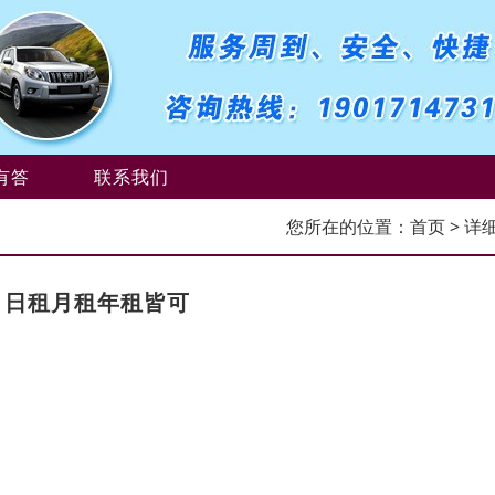
有答
联系我们
您所在的位置：
首页
> 详
，日租月租年租皆可