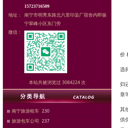
15723716509
地址：
南宁市明秀东路北六里印染厂宿舍内即振
宁翠峰小区东门旁
微信：
价
选
本站共被浏览过 3084224 次
归
章
其
南宁旅游租车
230
供
旅游包车公司
237