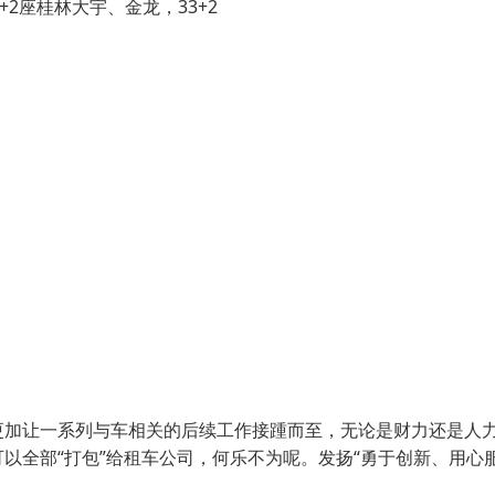
+2座桂林大宇、金龙，33+2
更加让一系列与车相关的后续工作接踵而至，无论是财力还是人
以全部“打包”给租车公司，何乐不为呢。发扬“勇于创新、用心