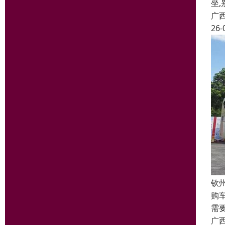
坐,
广
26-
钦
购
需
广