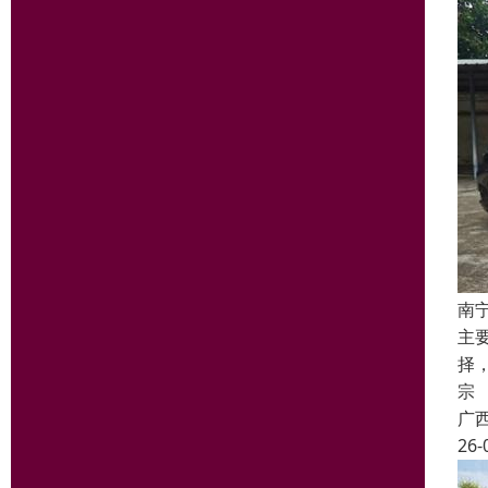
南
主
择
宗
广
26-