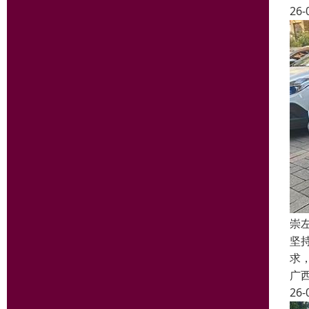
26-
崇
坚
求
广
26-