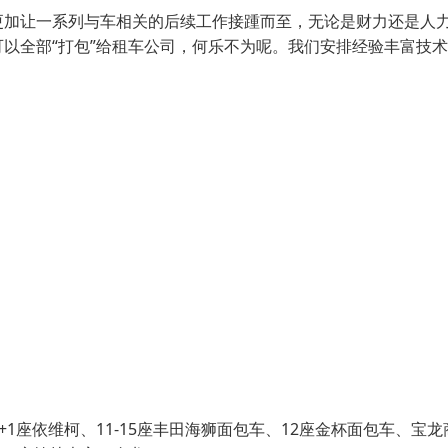
更加让一系列与车相关的后续工作接踵而至，无论是财力还是人
以全部“打包”给租车公司，何乐不为呢。我们安排经验丰富技
+1座依维柯、11-15座丰田海狮面包车、12座金杯面包车、宝龙