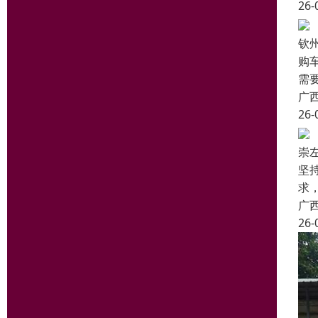
26-
钦
购
需
广
26-
崇
坚
求
广
26-