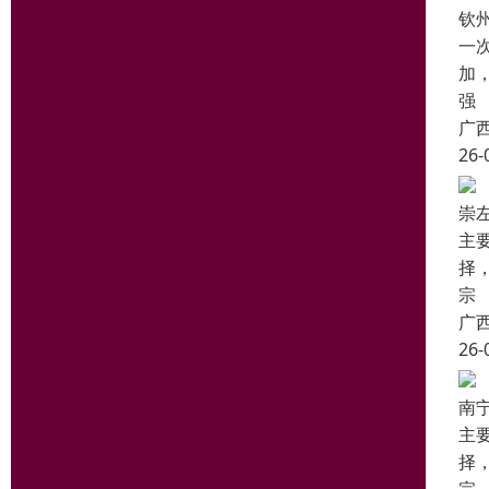
钦
一
加
强
广
26-
崇
主
择
宗
广
26-
南
主
择