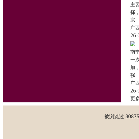
主
择
宗
广
26-
南
一
加
强
广
26-
更
被浏览过 308