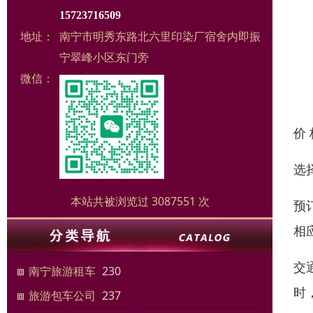
15723716509
地址：
南宁市明秀东路北六里印染厂宿舍内即振
宁翠峰小区东门旁
微信：
价
选
本站共被浏览过 3087551 次
预
相
交
南宁旅游租车
230
时
旅游包车公司
237