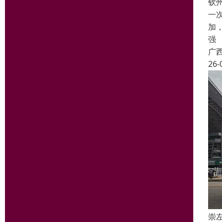
钦
一
加
强
广
26-
崇