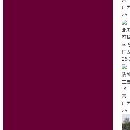
宗
广
26-
北
可提
坐,
广
26-
防
主
择
宗
广
26-