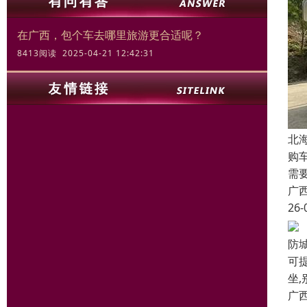
在广西，包个车去哪里旅游更合适呢？
8413阅读 2025-04-21 12:42:31
北
购
需
广
26-
防
可提
坐,
广