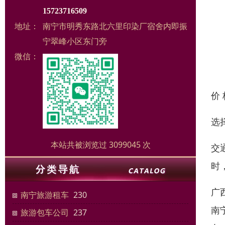
15723716509
地址：
南宁市明秀东路北六里印染厂宿舍内即振
宁翠峰小区东门旁
微信：
价
选
本站共被浏览过 3099045 次
交
时
广
南宁旅游租车
230
南
旅游包车公司
237