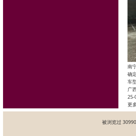
南
确
车
广
25-
更
被浏览过 309